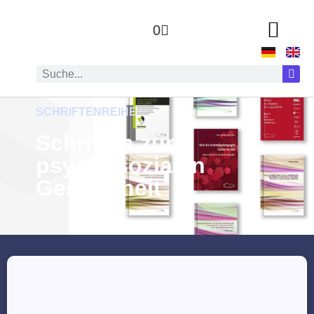
0
SCHRIFTENREIHE
Schriften zur
psychosozialen
Gesundheit