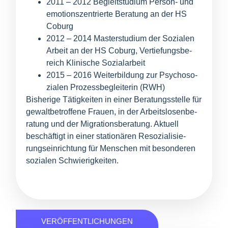
2011 – 2012 Begleit­stu­di­um Per­son- und
emo­ti­ons­zen­trier­te Bera­tung an der
HS
Coburg
2012 – 2014 Mas­ter­stu­di­um der Sozia­len
Arbeit an der
HS
Coburg, Ver­tie­fungs­be­
reich Kli­ni­sche Sozialarbeit
2015 – 2016 Wei­ter­bil­dung zur Psy­cho­so­
zia­len Pro­zess­be­glei­te­rin (
RWH
)
Bis­he­ri­ge Tätig­kei­ten in einer Bera­tungs­stel­le für
gewalt­be­trof­fe­ne Frau­en, in der Arbeits­lo­sen­be­
ra­tung und der Migra­ti­ons­be­ra­tung. Aktu­ell
beschäf­tigt in einer sta­tio­nä­ren Reso­zia­li­sie­
rungs­ein­rich­tung für Men­schen mit beson­de­ren
sozia­len Schwierigkeiten.
VERÖFFENTLICHUNGEN