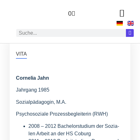
0
ZUR AUTOR:IN
VITA
Cor­ne­lia Jahn
Jahr­gang 1985
Sozi­al­päd­ago­gin, M.A.
Psy­cho­so­zia­le Pro­zess­be­glei­te­rin (
RWH
)
2008 – 2012 Bache­lor­stu­di­um der Sozia­
len Arbeit an der
HS
Coburg