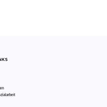
INKS
hen
zialarbeit