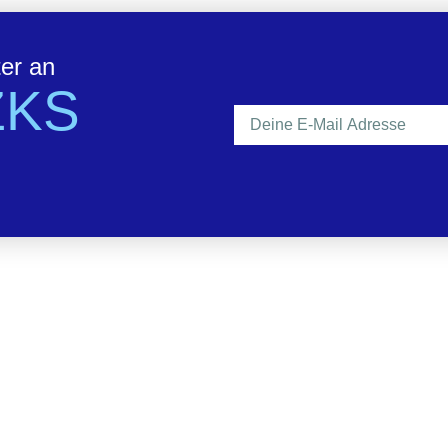
ter an
ZKS