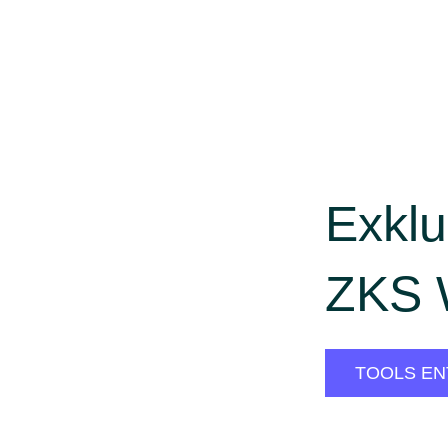
Exklu
olzkiste
ZKS 
TOOLS E