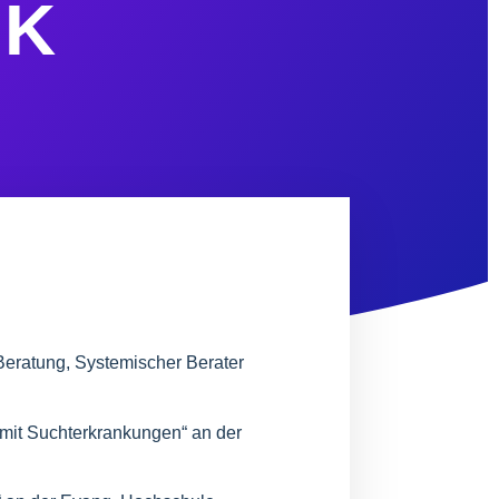
NK
Bera­tung, Sys­te­mi­scher Bera­ter
 mit Such­ter­kran­kun­gen“ an der