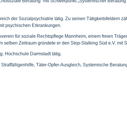
­cho­so­zia­le Bera­tung“ mit Schwer­punkt „Sys­te­mi­scher Bera­tu
.
 der Sozi­al­psych­ia­trie tätig. Zu sei­nen Tätig­keits­fel­dern zäh
mit psy­chi­schen Erkrankungen.
­ein für sozia­le Rechts­pfle­ge Mann­heim, einem frei­en Trä­ger der 
. Im sel­ben Zeit­raum grün­de­te er den Stop-Stal­king Süd e.V. mit
ng. Hoch­schu­le Darm­stadt tätig.
Straf­fäl­li­gen­hil­fe, Täter-Opfer-Aus­gleich, Sys­te­mi­sche Bera­t