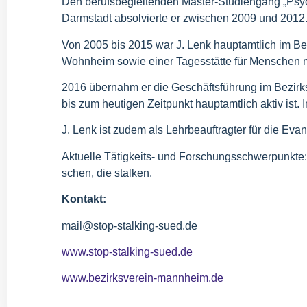
Den berufs­be­glei­ten­den Mas­ter-Stu­di­en­gang „Psy
Darm­stadt absol­vier­te er zwi­schen 2009 und 2012
Von 2005 bis 2015 war J. Lenk haupt­amt­lich im Bereich
Wohn­heim sowie einer Tages­stät­te für Men­schen 
2016 über­nahm er die Geschäfts­füh­rung im Bezirks­ver
bis zum heu­ti­gen Zeit­punkt haupt­amt­lich aktiv ist
J. Lenk ist zudem als Lehr­be­auf­trag­ter für die Eva
Aktu­el­le Tätig­keits- und For­schungs­schwer­punk­te: 
schen, die stalken.
Kon­takt:
mail@​stop-​stalking-​sued.​de
www​.stop​-stal​king​-sued​.de
www​.bezirks​ver​ein​-mann​heim​.de