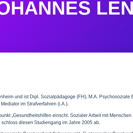
OHANNES LE
heim und ist Dipl. Sozi­al­päd­ago­ge (
FH
), M.A. Psy­cho­so­zia­le 
Media­tor im Straf­ver­fah­ren (i.A.).
r­punkt „Gesund­heits­hil­fen einschl. Sozia­ler Arbeit mit Men­schen
chloss die­sen Stu­di­en­gang im Jah­re 2005 ab.