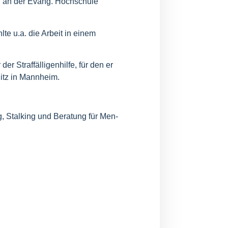
ng“ an der Evang. Hoch­schu­le
l­te u.a. die Arbeit in einem
Straf­fäl­li­gen­hil­fe, für den er
 Sitz in Mannheim.
ung, Stal­king und Bera­tung für Men­