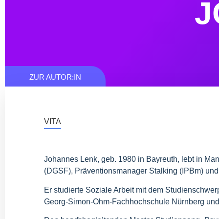
J
ZUR AUTOR:IN
VITA
Johan­nes Lenk, geb. 1980 in Bay­reuth, lebt in Mann­
(
DGSF
), Prä­ven­ti­ons­ma­na­ger Stal­king (IPBm) und 
Er stu­dier­te Sozia­le Arbeit mit dem Stu­di­en­schwe
Georg-Simon-Ohm-Fach­hoch­schu­le Nürn­berg und s