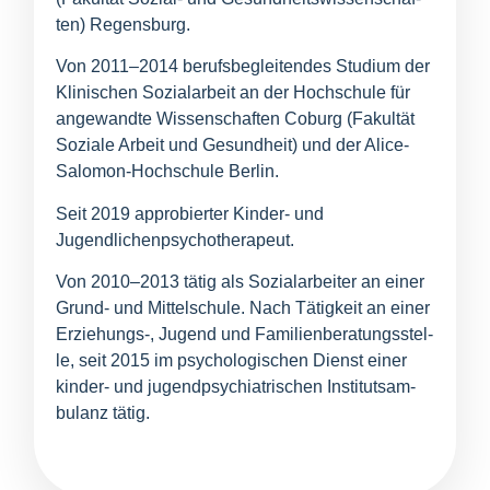
ten) Regensburg.
Von 2011–2014 berufs­be­glei­ten­des Stu­di­um der
Kli­ni­schen Sozi­al­ar­beit an der Hoch­schu­le für
ange­wand­te Wis­sen­schaf­ten Coburg (Fakul­tät
Sozia­le Arbeit und Gesund­heit) und der Ali­ce-
Salo­mon-Hoch­schu­le Berlin.
Seit 2019 appro­bier­ter Kin­der- und
Jugendlichenpsychotherapeut.
Von 2010–2013 tätig als Sozi­al­ar­bei­ter an einer
Grund- und Mit­tel­schu­le. Nach Tätig­keit an einer
Erziehungs‑, Jugend und Fami­li­en­be­ra­tungs­stel­
le, seit 2015 im psy­cho­lo­gi­schen Dienst einer
kin­der- und jugend­psych­ia­tri­schen Insti­tutsam­
bu­lanz tätig.