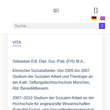
0
ZUR AUTOR:IN
VITA
Sebas­ti­an Ertl, Dipl. Soz.-Päd. (
FH
); M.A.,
Kli­ni­scher Sozi­al­ar­bei­ter. Von 2005 bis 2007
Stu­di­um der Sozia­len Arbeit und Theo­lo­gie an
der Kath. Stif­tungs­fach­hoch­schu­le Mün­chen,
Abt. Benediktbeuern.
2007–2010 Stu­di­um der Sozia­len Arbeit an der
Hoch­schu­le für ange­wand­te Wis­sen­schaf­ten
(Fakul­tät Sozi­al- und Gesund­heits­wis­sen­schaf­