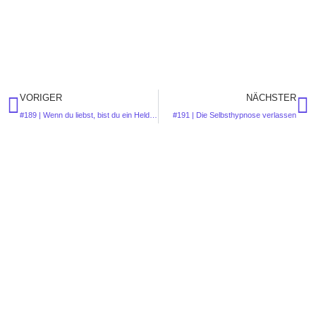
VORIGER
NÄCHSTER
#189 | Wenn du liebst, bist du ein Held. Immer.
#191 | Die Selbsthypnose verlassen