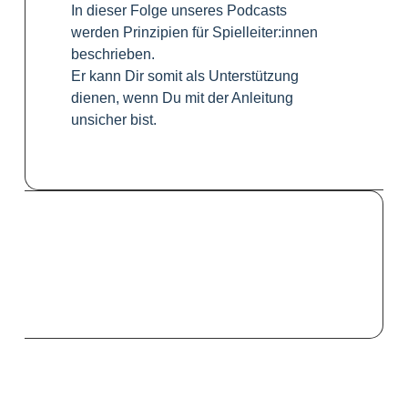
In dieser Folge unseres Podcasts
werden Prinzipien für Spielleiter:innen
beschrieben.
Er kann Dir somit als Unterstützung
dienen, wenn Du mit der Anleitung
unsicher bist.
Previous Episode
Show Episodes List
Next E
Show Podcast Information