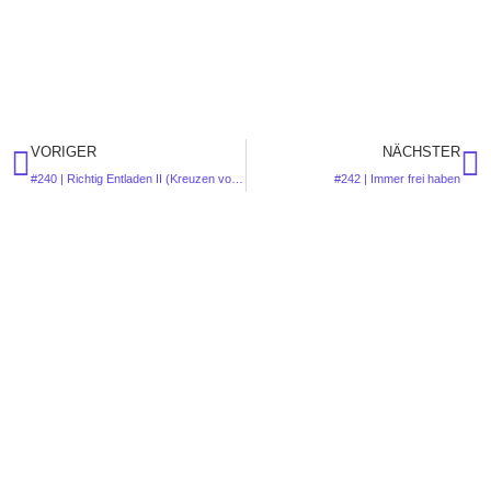
VORIGER
NÄCHSTER
#240 | Richtig Entladen II (Kreuzen von Körperstellen)
#242 | Immer frei haben