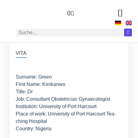
0
ZUR AUTOR:IN
VITA
Sur­na­me: Green
First Name: Kini­kan­wo
Tit­le: Dr
Job: Con­sul­tant Obstetri­ci­an Gynae­co­lo­gist
Insti­tu­ti­on: Uni­ver­si­ty of Port Har­court
Place of work: Uni­ver­si­ty of Port Har­court Tea­
ching Hos­pi­tal
Coun­try: Nigeria