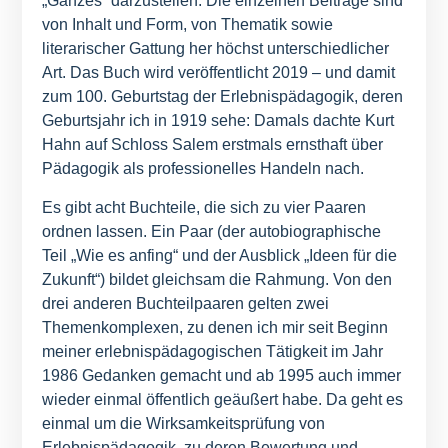
„Ganzes“ darzustellen. Die einzelnen Beiträge sind
von Inhalt und Form, von Thematik sowie
literarischer Gattung her höchst unterschiedlicher
Art. Das Buch wird veröffentlicht 2019 – und damit
zum 100. Geburtstag der Erlebnispädagogik, deren
Geburtsjahr ich in 1919 sehe: Damals dachte Kurt
Hahn auf Schloss Salem erstmals ernsthaft über
Pädagogik als professionelles Handeln nach.
Es gibt acht Buchteile, die sich zu vier Paaren
ordnen lassen. Ein Paar (der autobiographische
Teil „Wie es anfing“ und der Ausblick „Ideen für die
Zukunft“) bildet gleichsam die Rahmung. Von den
drei anderen Buchteilpaaren gelten zwei
Themenkomplexen, zu denen ich mir seit Beginn
meiner erlebnispädagogischen Tätigkeit im Jahr
1986 Gedanken gemacht und ab 1995 auch immer
wieder einmal öffentlich geäußert habe. Da geht es
einmal um die Wirksamkeitsprüfung von
Erlebnispädagogik, zu deren Bewertung und