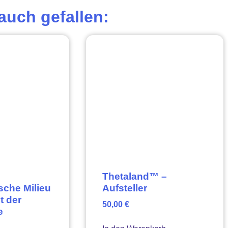
auch gefallen:
Thetaland™ –
sche Milieu
Aufsteller
t der
50,00
€
e