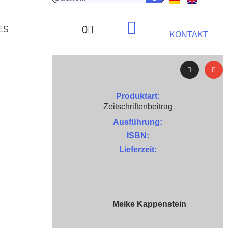
0
ES
KONTAKT
Produktart:
Zeitschriftenbeitrag
Ausführung:
ISBN:
Lieferzeit:
Meike Kappenstein