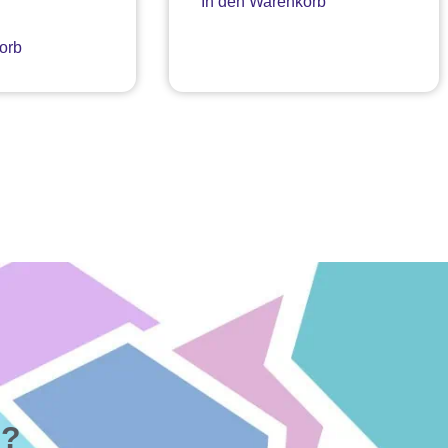
In den Warenkorb
orb
n?