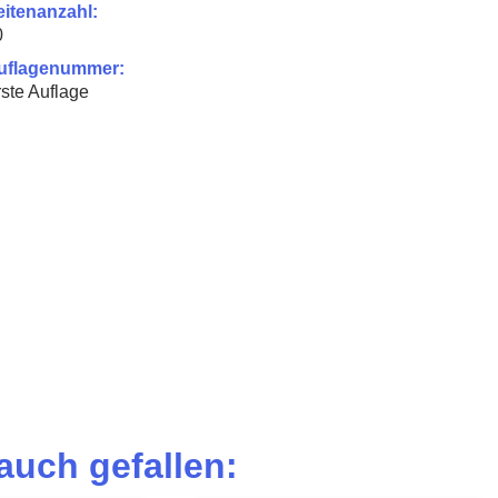
eitenanzahl:
0
uflagenummer:
ste Auflage
auch gefallen: