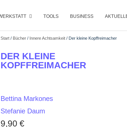
WERKSTATT
TOOLS
BUSINESS
AKTUELL
Start
/
Bücher
/
Innere Achtsamkeit
/ Der kleine Kopffreimacher
DER KLEINE
KOPFFREIMACHER
Bettina Markones
Stefanie Daum
9,90
€