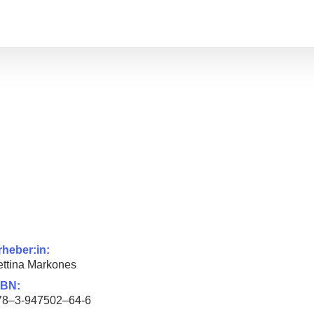
rheber:in:
ettina Markones
SBN:
78–3‑947502–64‑6