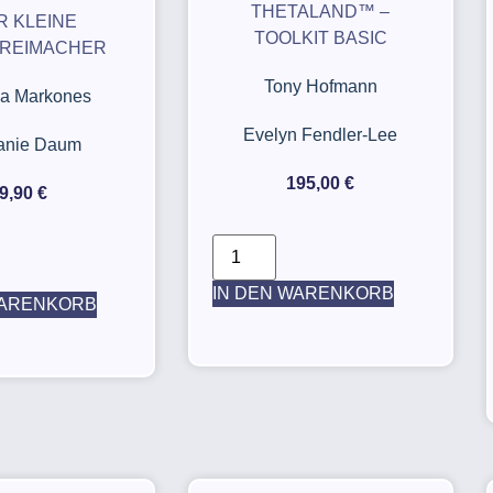
THETALAND™ –
R KLEINE
TOOLKIT BASIC
REIMACHER
Tony Hofmann
na Markones
Evelyn Fendler-Lee
fanie Daum
195,00
€
9,90
€
IN DEN WARENKORB
WARENKORB