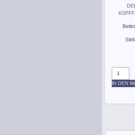
DE
KOPFF
Betti
Ste
IN DEN 