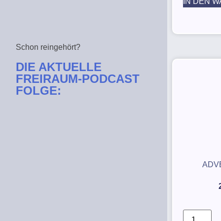
IN DEN 
Schon reingehört?
DIE AKTUELLE
FREIRAUM-PODCAST
FOLGE:
Previous Episode
Show Episodes List
Next Episode
Show Podcast Information
ADV