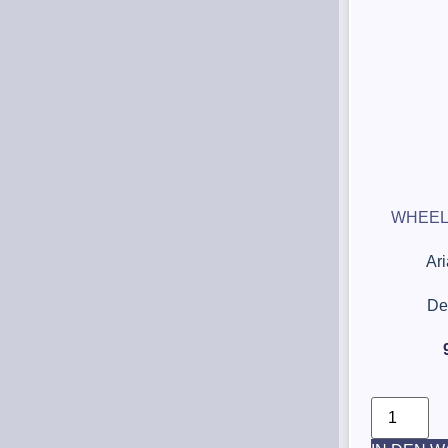
WHEEL
Ar
De