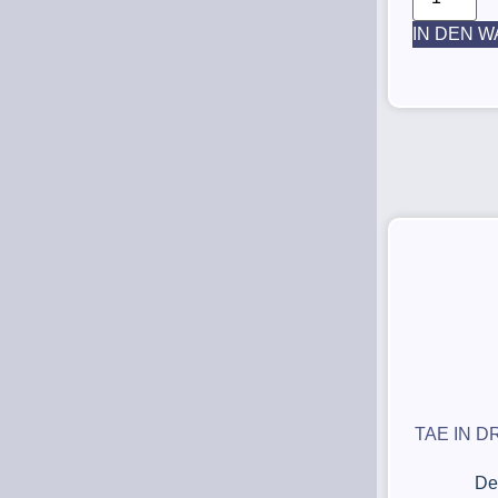
IN DEN 
TAE IN D
De