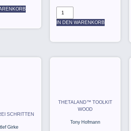
WARENKORB
IN DEN WARENKORB
THETALAND™ TOOLKIT
WOOD
REI SCHRITTEN
Tony Hofmann
tlef Girke