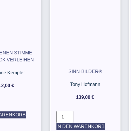
GENEN STIMME
CK VERLEIHEN
SINN-BILDER®
ne Kempter
Tony Hofmann
12,00
€
139,00
€
WARENKORB
IN DEN WARENKORB