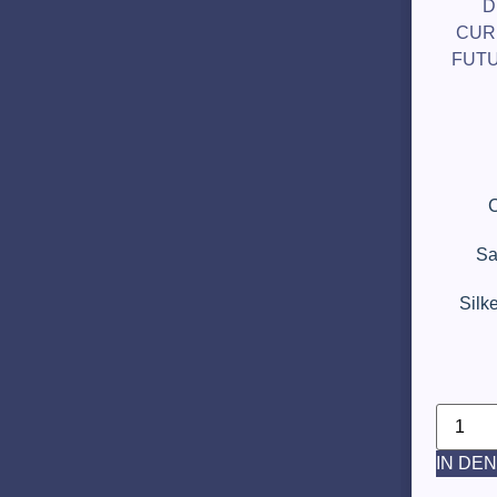
D
CUR
FUT
C
Sa
Silke
IN DE