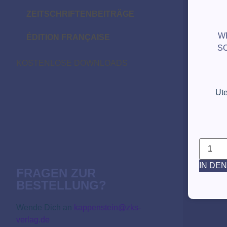
ZEITSCHRIFTENBEITRÄGE
W
ÉDITION FRANÇAISE
S
KOSTENLOSE DOWNLOADS
Ut
IN DE
FRAGEN ZUR
BESTELLUNG?
Wende Dich an
kappenstein@zks-
verlag.de