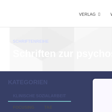
VERLAG
SCHRIFTENREIHE
Schriften zur psych
KATEGORIEN
KLINISCHE SOZIALARBEIT
FOCUSING
TAE