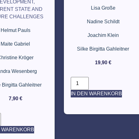
EVELOPMENT,
Lisa Große
RENT STATE AND
URE CHALLENGES
Nadine Schildt
Helmut Pauls
Joachim Klein
Maite Gabriel
Silke Birgitta Gahleitner
hristine Kröger
19,90
€
ndra Wesenberg
 Birgitta Gahleitner
IN DEN WARENKORB
7,90
€
N WARENKORB