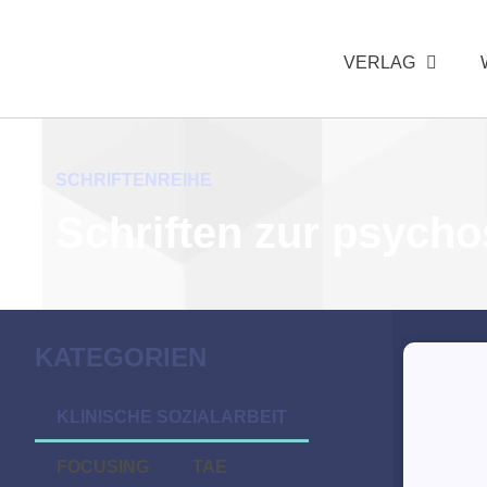
VERLAG
SCHRIFTENREIHE
Schriften zur psych
KATEGORIEN
KLINISCHE SOZIALARBEIT
FOCUSING
TAE