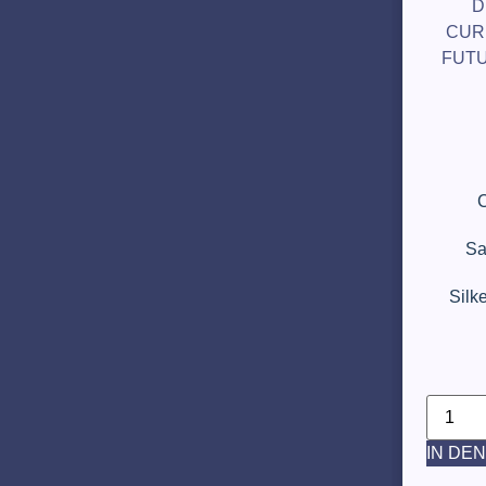
D
CUR
FUT
C
Sa
Silke
IN DE