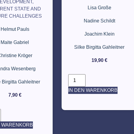
EVELOPMENT,
Lisa Große
RENT STATE AND
URE CHALLENGES
Nadine Schildt
Helmut Pauls
Joachim Klein
Maite Gabriel
Silke Birgitta Gahleitner
hristine Kröger
19,90
€
ndra Wesenberg
 Birgitta Gahleitner
IN DEN WARENKORB
7,90
€
N WARENKORB