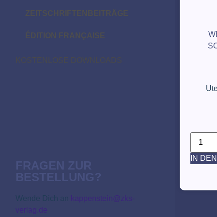
ZEITSCHRIFTENBEITRÄGE
W
ÉDITION FRANÇAISE
S
KOSTENLOSE DOWNLOADS
Ut
IN DE
FRAGEN ZUR
BESTELLUNG?
Wende Dich an
kappenstein@zks-
verlag.de