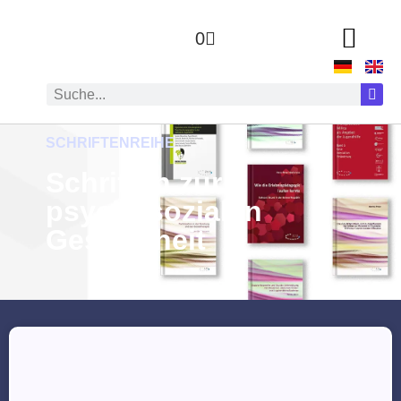
0
SCHRIFTENREIHE
Schriften zur
psychosozialen
Gesundheit