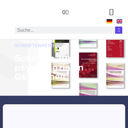
0
SCHRIFTENREIHE
Schriften zur
psychosozialen
Gesundheit