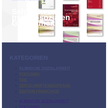
Schriften zur
psychosozialen
Gesundheit
KATEGORIEN
KLINISCHE SOZIALARBEIT
FOCUSING
TAE
ZEITSCHRIFTENBEITRÄGE
ÉDITION FRANÇAISE
KLINISCHE SOZIALARBEIT
FOCUSING