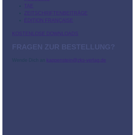
TAE
ZEITSCHRIFTENBEITRÄGE
ÉDITION FRANÇAISE
KOSTENLOSE DOWNLOADS
FRAGEN ZUR BESTELLUNG?
Wende Dich an
kappenstein@zks-verlag.de