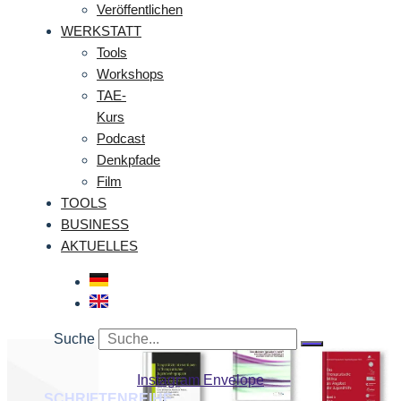
Veröffentlichen
WERKSTATT
Tools
Workshops
TAE-
Kurs
Podcast
Denkpfade
Film
TOOLS
BUSINESS
AKTUELLES
Suche
Instagram
Envelope
SCHRIFTENREIHE